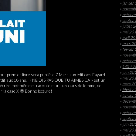
janvier
novemb
octobr
septem
juillet 
mai 20
avril 2
mars 2
février
novemb
octobr
juillet 
juin 20
tout premier livre sera publié le 7 Mars aux éditions Fayard
mai 20
Interdit aux 18 ans! » NE DIS PAS QUE TU AIMES CA » est un
mars 2
n d’écrire moi-même et raconte mon parcours de femme, de
février
r la case X 🙂 Bonne lecture!
janvier
décemb
novemb
octobr
septem
juin 20
mai 20
avril 2