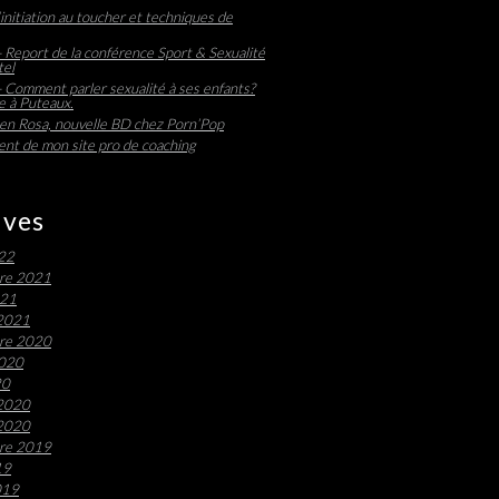
initiation au toucher et techniques de
 Report de la conférence Sport & Sexualité
tel
 Comment parler sexualité à ses enfants?
 à Puteaux.
en Rosa, nouvelle BD chez Porn’Pop
nt de mon site pro de coaching
ives
022
re 2021
021
 2021
re 2020
2020
20
 2020
 2020
re 2019
19
019