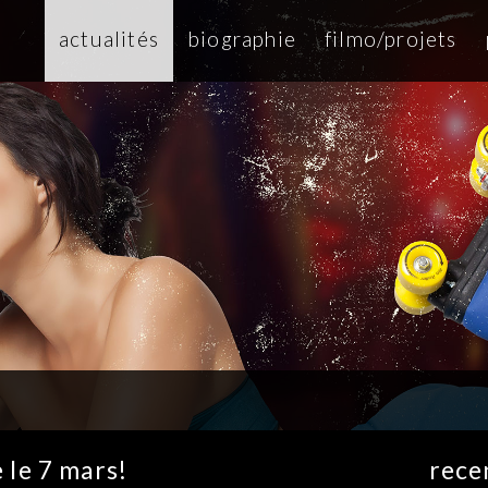
actualités
biographie
filmo/projets
 le 7 mars!
rece