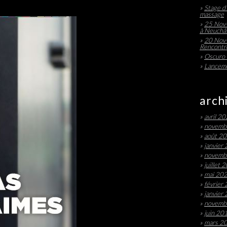
Stage d’
massage
25 Nov-
à Neuchâ
20 Nov-
Rencontre
Oscuro 
Lanceme
arch
avril 2
novemb
août 2
janvier
novemb
juillet 
mai 20
février
janvier
novemb
juin 20
mars 2