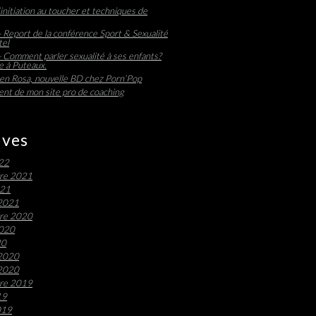
initiation au toucher et techniques de
 Report de la conférence Sport & Sexualité
tel
 Comment parler sexualité à ses enfants?
 à Puteaux.
en Rosa, nouvelle BD chez Porn’Pop
nt de mon site pro de coaching
ives
022
re 2021
021
 2021
re 2020
2020
20
 2020
 2020
re 2019
19
019