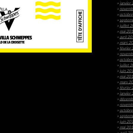
janvier
novemb
octobr
septem
juillet 
mai 20
avril 2
mars 2
février
novemb
octobr
juillet 
juin 20
mai 20
mars 2
février
janvier
décemb
novemb
octobr
septem
juin 20
mai 20
avril 2