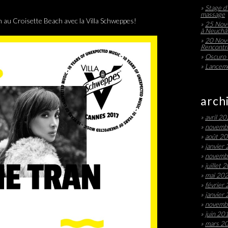
Stage d’
massage
7h au Croisette Beach avec la Villa Schweppes!
25 Nov-
à Neuchâ
20 Nov-
Rencontre
Oscuro 
Lanceme
arch
avril 2
novemb
août 2
janvier
novemb
juillet 
mai 20
février
janvier
novemb
juin 20
mars 2