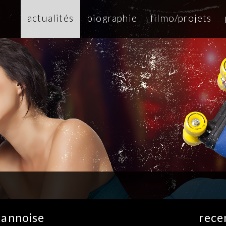
actualités
biographie
filmo/projets
 cannoise
rece