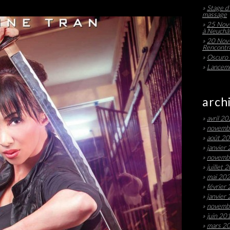
Stage d’
massage
25 Nov-
à Neuchâ
20 Nov-
Rencontre
Oscuro 
Lanceme
arch
avril 2
novemb
août 2
janvier
novemb
juillet 
mai 20
février
janvier
novemb
juin 20
mars 2