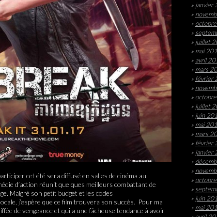
janvier
novemb
octobr
septem
juillet 
mai 20
avril 2
mars 2
février
novemb
octobr
juillet 
juin 20
mai 20
mars 2
février
janvier
décemb
novemb
e participer cet été sera diffusé en salles de cinéma au
octobr
die d’action réunit quelques meilleurs combattant de
septem
ge. Malgré son petit budget et les codes
juin 20
ocale, j’espère que ce film trouvera son succès. Pour ma
mai 20
oiffée de vengeance et qui a une fâcheuse tendance à avoir
avril 2