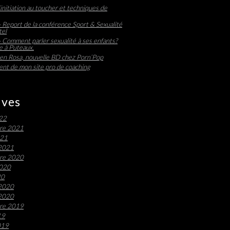
initiation au toucher et techniques de
 Report de la conférence Sport & Sexualité
tel
 Comment parler sexualité à ses enfants?
 à Puteaux.
en Rosa, nouvelle BD chez Porn’Pop
nt de mon site pro de coaching
ives
022
re 2021
021
 2021
re 2020
2020
20
 2020
 2020
re 2019
19
019