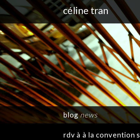
céline tran
blog
news
rdv à à la convention 