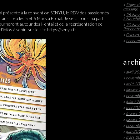
Stage d’
massage
serai présente à la convention SENYU, le RDV des passionnés
25 Nov-
 aura lieu les 5 et 6 Mars à Epinal. Je serai pour ma part
à Neuchâ
ourneront autour des Hentaï et de la représentation de
20 Nov-
Rencontre
d’infos à venir sur le site https://senyu.fr
Oscuro 
Lanceme
arch
avril 2
novemb
août 2
janvier
novemb
juillet 
mai 20
février
janvier
novemb
juin 20
mars 2