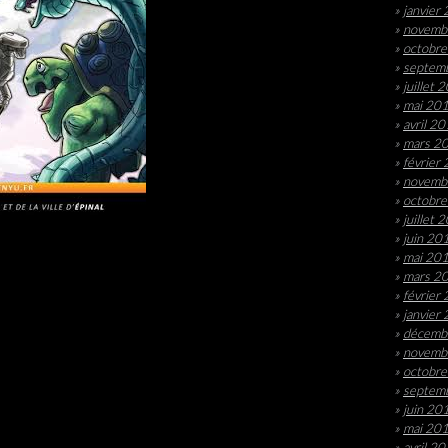
janvier
novemb
octobr
septem
juillet 
mai 20
avril 2
mars 2
février
novemb
octobr
juillet 
juin 20
mai 20
mars 2
février
janvier
décemb
novemb
octobr
septem
juin 20
mai 20
avril 2