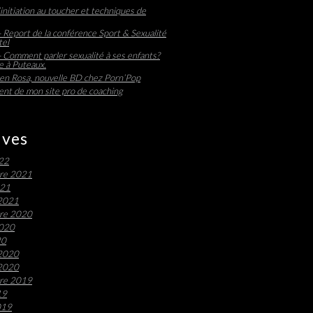
initiation au toucher et techniques de
 Report de la conférence Sport & Sexualité
tel
 Comment parler sexualité à ses enfants?
 à Puteaux.
en Rosa, nouvelle BD chez Porn’Pop
nt de mon site pro de coaching
ives
022
re 2021
021
 2021
re 2020
2020
20
 2020
 2020
re 2019
19
019